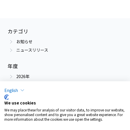
カテゴリ
お知らせ
ニュースリリース
年度
2026年
2025年
English
2024年
We use cookies
We may place these for analysis of our visitor data, to improve our website,
show personalised content and to give you a great website experience. For
個人情報保護について
more information about the cookies we use open the settings.
ご利用条件