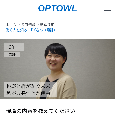
ホーム
採用情報
新卒採用
働く人を知る D.Yさん（設計）
D.Y
設計
挑戦と絆が紡ぐ未来、
私が成長できた理由
現職の内容を教えてください