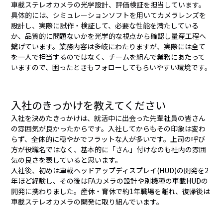
車載ステレオカメラの光学設計、評価検証を担当しています。
具体的には、シミュレーションソフトを用いてカメラレンズを
設計し、実際に試作・検証して、必要な性能を満たしている
か、品質的に問題ないかを光学的な視点から確認し量産工程へ
繋げています。業務内容は多岐にわたりますが、実際には全て
を一人で担当するのではなく、チームを組んで業務にあたって
いますので、困ったときもフォローしてもらいやすい環境です。
入社のきっかけを教えてください
入社を決めたきっかけは、就活中に出会った先輩社員の皆さん
の雰囲気が良かったからです。入社してからもその印象は変わ
らず、全体的に穏やかでフラットな人が多いです。上司の呼び
方が役職名ではなく、基本的に「さん」付けなのも社内の雰囲
気の良さを表していると思います。
入社後、初めは車載ヘッドアップディスプレイ(HUD)の開発を2
年ほど経験し、その後はFAカメラの設計や別機種の車載HUDの
開発に携わりました。産休・育休で約1年職場を離れ、復帰後は
車載ステレオカメラの開発に取り組んでいます。