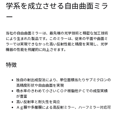
学系を成立させる自由曲面ミラ
ー
当社の
自由曲面ミラーは、
最先端の
光学技術と精密な加工技術
により生まれた製品です。このミラーは、従来の平面や曲面ミ
ラーでは実現できなかった高い反射性能と精度を実現し、光学
機器の性能を飛躍的に向上させます。
特徴
独自の射出成型法により、単位面積当たりサブミクロンの
高精度形状や自由曲面を実現
吸水率のきわめて小さいＣＯＰ樹脂他ＰＣでの成型実績
が豊富
高い反射率と耐久性を両立
Ａｇ膜や多層膜による高反射ミラー、ハーフミラー対応可