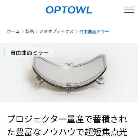
ホーム
製品
メタオプティクス
自由曲面ミラー
自由曲面ミラー
プロジェクター量産で蓄積され
た豊富なノウハウ
で
超
短
焦点光