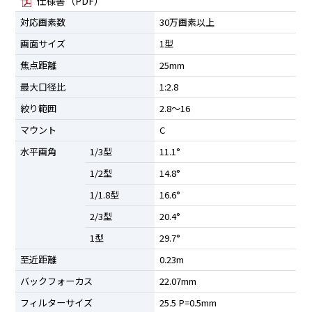
仕様書（PDF）
対応画素数
30万画素以上
画面サイズ
1型
焦点距離
25mm
最大口径比
1:2.8
絞り範囲
2.8〜16
マウント
C
水平画角
1/3型
11.1°
1/2型
14.8°
1/1.8型
16.6°
2/3型
20.4°
1型
29.7°
至近距離
0.23m
バックフォーカス
22.07mm
フィルターサイズ
25.5 P=0.5mm