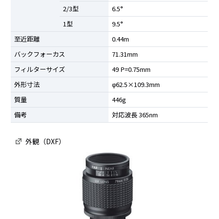
2/3型
6.5°
1型
9.5°
至近距離
0.44m
バックフォーカス
71.31mm
フィルターサイズ
49 P=0.75mm
外形寸法
φ62.5×109.3mm
質量
446g
備考
対応波長 365nm
外観（DXF）