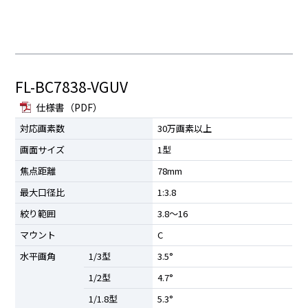
FL-BC7838-VGUV
仕様書（PDF）
対応画素数
30万画素以上
画面サイズ
1型
焦点距離
78mm
最大口径比
1:3.8
絞り範囲
3.8〜16
マウント
C
水平画角
1/3型
3.5°
1/2型
4.7°
1/1.8型
5.3°