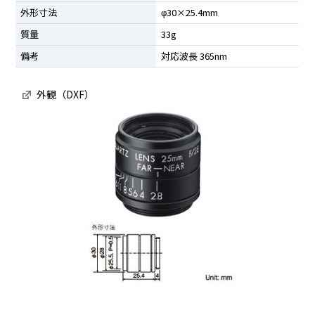
外形寸法
φ30×25.4mm
質量
33g
備考
対応波長 365nm
外観（DXF）